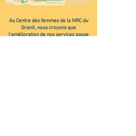
Au Centre des femmes de la MRC du
Granit, nous croyons que
l’amélioration de nos services passe
par l’écoute de vos besoins, idées et
suggestions.
DONNEZ VOTRE AVIS ICI
Centre des femmes de la M.R.C. du
Granit
3791, rue Villeneuve
,
Lac-Mégantic, QC
G6B 2B3
(819) 583-4575
Responsable de la protection des renseignements
personnels dans le cadre de la Loi modernisant
des dispositions législatives en matière de